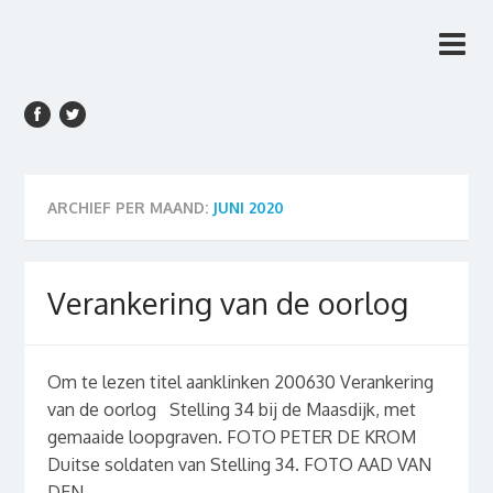
Rien van den Anker
Rien van den Anker Journalist, columnist
Journalist, columnist
ARCHIEF PER MAAND:
JUNI 2020
Verankering van de oorlog
Om te lezen titel aanklinken 200630 Verankering
van de oorlog Stelling 34 bij de Maasdijk, met
gemaaide loopgraven. FOTO PETER DE KROM
Duitse soldaten van Stelling 34. FOTO AAD VAN
DEN...