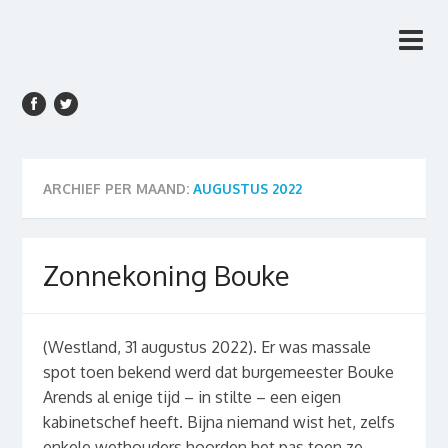
Rien van den Anker
Rien van den Anker Journalist, columnist
Journalist, columnist
ARCHIEF PER MAAND:
AUGUSTUS 2022
Zonnekoning Bouke
(Westland, 31 augustus 2022). Er was massale
spot toen bekend werd dat burgemeester Bouke
Arends al enige tijd – in stilte – een eigen
kabinetschef heeft. Bijna niemand wist het, zelfs
enkele wethouders hoorden het pas toen ze