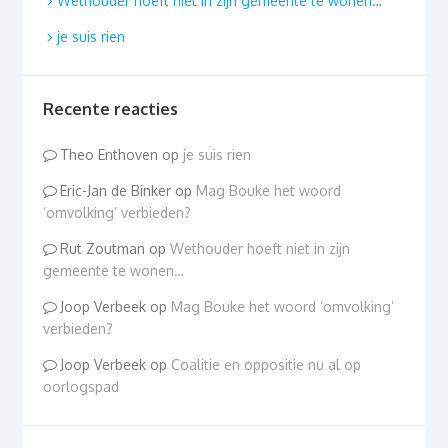
Wethouder hoeft niet in zijn gemeente te wonen…
je suis rien
Recente reacties
Theo Enthoven
op
je suis rien
Eric-Jan de Binker
op
Mag Bouke het woord
‘omvolking’ verbieden?
Rut Zoutman
op
Wethouder hoeft niet in zijn
gemeente te wonen…
Joop Verbeek
op
Mag Bouke het woord ‘omvolking’
verbieden?
Joop Verbeek
op
Coalitie en oppositie nu al op
oorlogspad