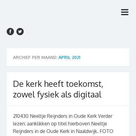
Rien van den Anker
Rien van den Anker Journalist, columnist
Journalist, columnist
ARCHIEF PER MAAND:
APRIL 2021
De kerk heeft toekomst,
zowel fysiek als digitaal
210430 Neeltje Reijnders in Oude Kerk Verder
lezen: aanklikken op titel hierboven Neeltje
Reijnders in de Oude Kerk in Naaldwijk. FOTO