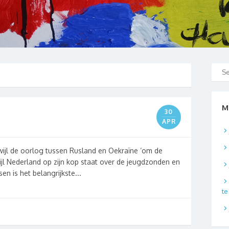
M
30
APR
erwijl de oorlog tussen Rusland en Oekraïne ‘om de
ijl Nederland op zijn kop staat over de jeugdzonden en
n is het belangrijkste...
t