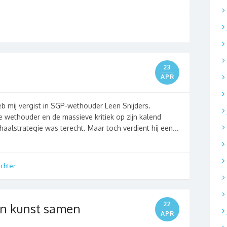
23
APR
 heb mij vergist in SGP-wethouder Leen Snijders.
e wethouder en de massieve kritiek op zijn kalend
haalstrategie was terecht. Maar toch verdient hij een...
achter
22
en kunst samen
APR