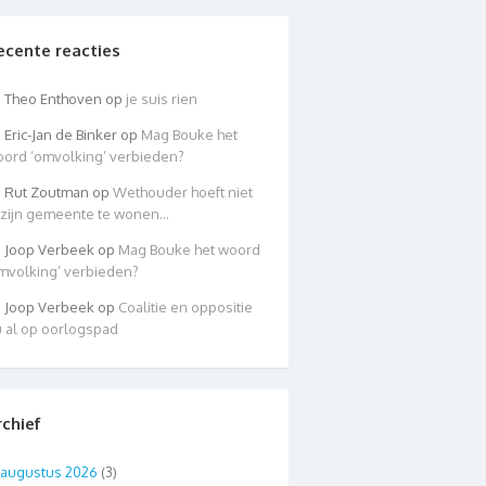
ecente reacties
Theo Enthoven
op
je suis rien
Eric-Jan de Binker
op
Mag Bouke het
ord ‘omvolking’ verbieden?
Rut Zoutman
op
Wethouder hoeft niet
 zijn gemeente te wonen…
Joop Verbeek
op
Mag Bouke het woord
mvolking’ verbieden?
Joop Verbeek
op
Coalitie en oppositie
 al op oorlogspad
rchief
augustus 2026
(3)