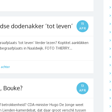
15
odse dodenakker ‘tot leven’
APR
aafplaats ‘tot leven’ Verder lezen? Koptitel aanklikken
 begraafplaats in Naaldwijk. FOTO THIERRY...
 achter
13
, Bouke?
APR
 of betrokkenheid? CDA-minister Hugo De Jonge weet
n Lienden-kamerdebat, dat daar groot verschil tussen