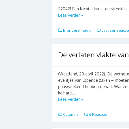
220421 Een locatie kunst en streekhist
Lees verder »
In andere media
Laat een reactie
De verlaten vlakte va
(Westland, 20 april 2022). De wetho
eventjes van lopende zaken – moeten
paasweekend hebben gehad. Wat ze al
keihard...
Lees verder »
Columns
6 Reacties