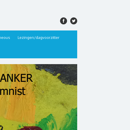
aneous
Lezingen/dagvoorzitter