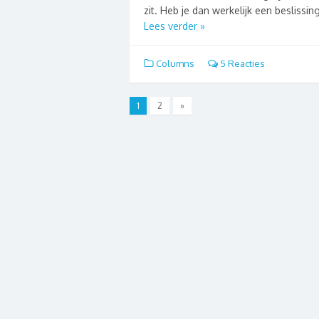
zit. Heb je dan werkelijk een beslissi
Lees verder »
Columns
5 Reacties
1
2
»