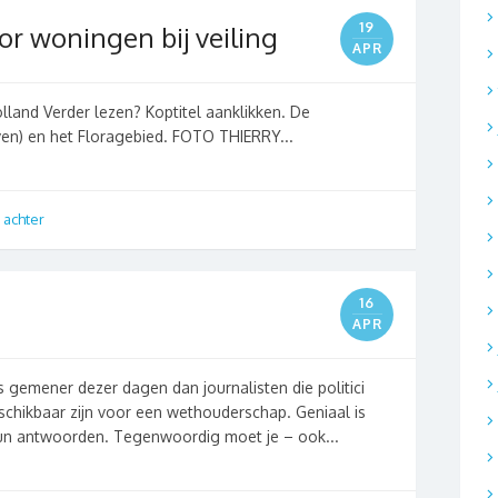
19
oor woningen bij veiling
APR
land Verder lezen? Koptitel aanklikken. De
ven) en het Floragebied. FOTO THIERRY...
 achter
16
APR
ts gemener dezer dagen dan journalisten die politici
schikbaar zijn voor een wethouderschap. Geniaal is
un antwoorden. Tegenwoordig moet je – ook...