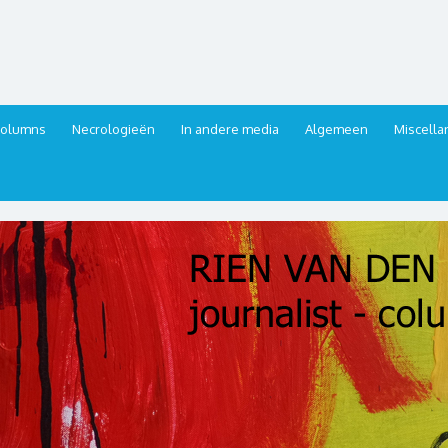
urnalist, columnist
columns
Necrologieën
In andere media
Algemeen
Miscell