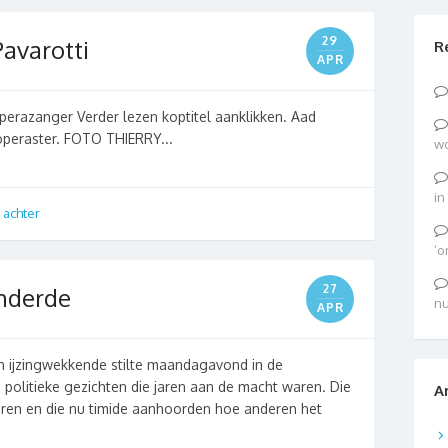
29
avarotti
R
APR
razanger Verder lezen koptitel aanklikken. Aad
operaster. FOTO THIERRY...
wo
in
 achter
‘o
27
onderde
nu
APR
en ijzingwekkende stilte maandagavond in de
politieke gezichten die jaren aan de macht waren. Die
A
oren en die nu timide aanhoorden hoe anderen het