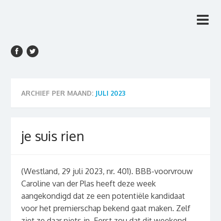
Rien van den Anker
Rien van den Anker Journalist, columnist
Journalist, columnist
ARCHIEF PER MAAND:
JULI 2023
je suis rien
(Westland, 29 juli 2023, nr. 401). BBB-voorvrouw
Caroline van der Plas heeft deze week
aangekondigd dat ze een potentiële kandidaat
voor het premierschap bekend gaat maken. Zelf
ziet ze daar niets in. Eerst zou dat dit weekend