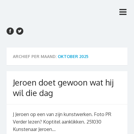
Rien van den Anker
Rien van den Anker Journalist, columnist
Journalist, columnist
ARCHIEF PER MAAND:
OKTOBER 2025
Jeroen doet gewoon wat hij
wil die dag
J Jeroen op een van zijn kunstwerken. Foto PR
Verder lezen? Koptitel aanklikken. 251030
Kunstenaar Jeroen...