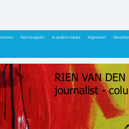
urnalist, columnist
columns
Necrologieën
In andere media
Algemeen
Miscell