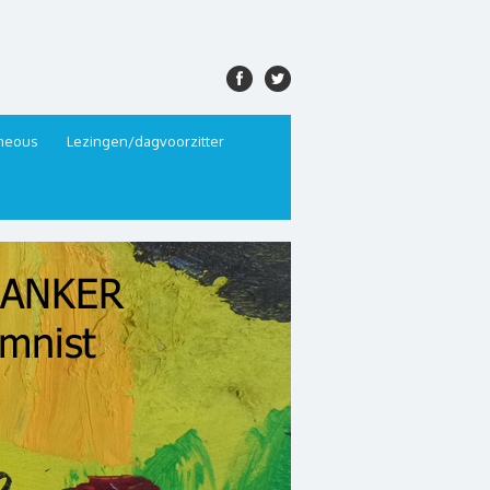
aneous
Lezingen/dagvoorzitter