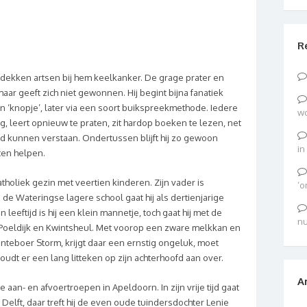
R
tdekken artsen bij hem keelkanker. De grage prater en
aar geeft zich niet gewonnen. Hij begint bijna fanatiek
 ‘knopje’, later via een soort buikspreekmethode. Iedere
wo
, leert opnieuw te praten, zit hardop boeken te lezen, net
ed kunnen verstaan. Ondertussen blijft hij zo gewoon
in
ten helpen.
oliek gezin met veertien kinderen. Zijn vader is
‘o
 de Wateringse lagere school gaat hij als dertienjarige
jn leeftijd is hij een klein mannetje, toch gaat hij met de
nu
g Poeldijk en Kwintsheul. Met voorop een zware melkkan en
roenteboer Storm, krijgt daar een ernstig ongeluk, moet
oudt er een lang litteken op zijn achterhoofd aan over.
A
de aan- en afvoertroepen in Apeldoorn. In zijn vrije tijd gaat
 Delft, daar treft hij de even oude tuindersdochter Lenie