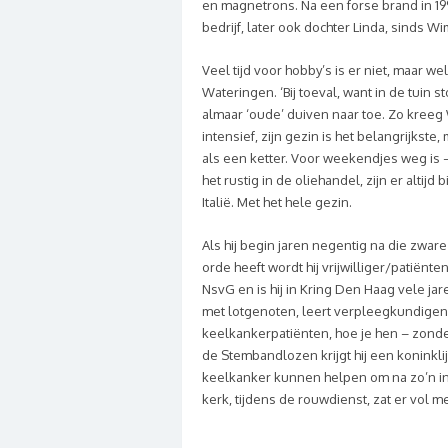
en magnetrons. Na een forse brand in 19
bedrijf, later ook dochter Linda, sinds W
Veel tijd voor hobby’s is er niet, maar we
Wateringen. ‘Bij toeval, want in de tuin
almaar ‘oude’ duiven naar toe. Zo kreeg
intensief, zijn gezin is het belangrijkste,
als een ketter. Voor weekendjes weg is –
het rustig in de oliehandel, zijn er altij
Italië. Met het hele gezin.
Als hij begin jaren negentig na die zwar
orde heeft wordt hij vrijwilliger/patiën
NsvG en is hij in Kring Den Haag vele ja
met lotgenoten, leert verpleegkundige
keelkankerpatiënten, hoe je hen – zond
de Stembandlozen krijgt hij een koninkli
keelkanker kunnen helpen om na zo’n in
kerk, tijdens de rouwdienst, zat er vol me