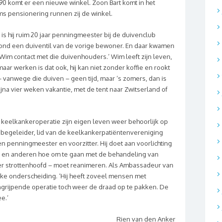
90 komt er een nieuwe winkel. Zoon Bart komt in het
ims pensionering runnen zij de winkel.
l is hij ruim 20 jaar penningmeester bij de duivenclub
 stond een duiventil van de vorige bewoner. En daar kwamen
 Wim contact met die duivenhouders.’
Wim leeft zijn leven,
 maar werken is dat ook, hij kan niet zonder koffie en rookt
 vanwege die duiven – geen tijd, maar ‘s zomers, dan is
d bijna vier weken vakantie, met de tent naar Zwitserland of
e keelkankeroperatie zijn eigen leven weer behoorlijk op
tenbegeleider, lid van de keelkankerpatiëntenvereniging
ren penningmeester en voorzitter.
Hij doet aan voorlichting
n en anderen hoe om te gaan met de behandeling van
er strottenhoofd – moet reanimeren. Als Ambassadeur van
jke onderscheiding. ‘Hij heeft zoveel mensen met
grijpende operatie toch weer de draad op te pakken. De
e.’
Rien van den Anker