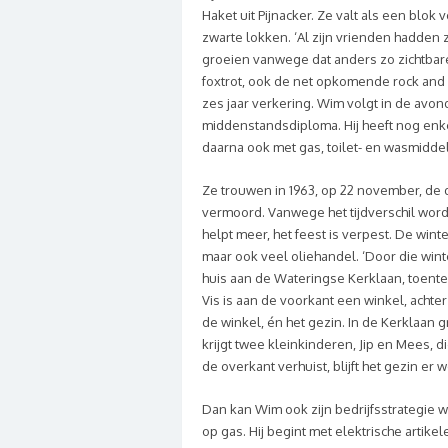
Haket uit Pijnacker. Ze valt als een blo
zwarte lokken. ‘Al zijn vrienden hadden
groeien vanwege dat anders zo zichtbare
foxtrot, ook de net opkomende rock and ro
zes jaar verkering.
Wim volgt in de avon
middenstandsdiploma. Hij heeft nog enkel
daarna ook met gas, toilet- en wasmiddel
Ze trouwen in 1963, op 22 november, de
vermoord. Vanwege het tijdverschil wordt
helpt meer, het feest is verpest.
De winte
maar ook veel oliehandel. ‘Door die winte
huis aan de Wateringse Kerklaan, toenter
Vis is aan de voorkant een winkel, achter
de winkel, én het gezin.
In de Kerklaan g
krijgt twee kleinkinderen, Jip en Mees, d
de overkant verhuist, blijft het gezin e
Dan kan Wim ook zijn bedrijfsstrategie w
op gas. Hij begint met elektrische arti