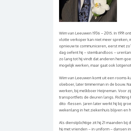
Wim van Leeuwen 1936 – 2015. In 1991 on
vlotte verkoper kan niet meer spreken, m
opnieuw te communiceren, eerst met zo’n
dag oefent hij – stembandloos – urenlang
zo lang tot hij vindt dat anderen hem go
mogelijk werken, maar gaat ook lotgeno
Wim van Leeuwen komt uit een rooms-kath
olieboer, later timmerman in de bouw. Na
werken, bij melkboer Heijneman.
Voor zi
transportfiets de deuren langs. Richtin
dito -flessen.
Jaren later werkt hij bij g
wekenlang in het ziekenhuis blijven en h
Als dienstplichtige zit hij 21 maanden bij 
hij met vrienden – in uniform – dansen in