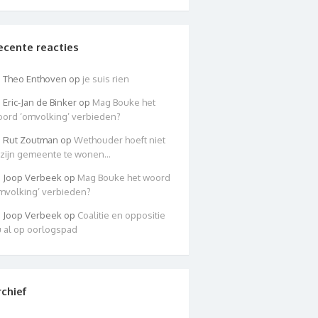
ecente reacties
Theo Enthoven
op
je suis rien
Eric-Jan de Binker
op
Mag Bouke het
ord ‘omvolking’ verbieden?
Rut Zoutman
op
Wethouder hoeft niet
 zijn gemeente te wonen…
Joop Verbeek
op
Mag Bouke het woord
mvolking’ verbieden?
Joop Verbeek
op
Coalitie en oppositie
 al op oorlogspad
rchief