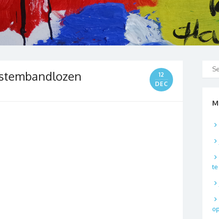
 stembandlozen
12
DEC
M
t
o