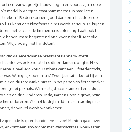
k voor hem, vanwege zijn blauwe ogen en vooral zijn mooie
 zo’n model bloempot, maar Wim mocht zijn haar laten
 litteken.’
Beiden kunnen goed dansen, niet alleen de
ll. Er komt een filmafspraak, het wordt serieus, ze krijgen
duren met succes de timmermansopleiding, haalt ook het
e banen, maar begint tenslotte voor zichzelf. Met olie,
en. ‘Altijd bezig met handelen’.
 dag dat de Amerikaanse president Kennedy wordt
 het nieuws bekend, als het diner-dansant begint. Niks
r erna is heel erg koud. Dat betekent een Elfstedentocht,
r was Wim gelijk boven jan.’ Twee jaar later koopt hij een
tijd een drukke winkelstraat. In het pand van fietsenmaker
 een groot pakhuis. Wim is altijd naar klanten, Lenie doet
roeien de drie kinderen Linda, Bart en Connie groot, Wim
ie hem adoreren. Als het bedrijf midden jaren tachtig naar
r wonen, de winkel wordt woonkamer.
ijzigen, olie is geen handel meer, veel klanten gaan over
kelen, er komt een showroom met wasmachines, koelkasten