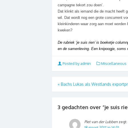
campagne tekort zou doen’.
Dat klinkt als iemand die de macht heeft 
wil. Dat wordt nog een grote concurrent voo
kleinkinderen waar zorg aan moet worden
kweken?
De rubriek ‘je suis rien’ is boeketje colum
en de samenleving. Een knipoogje, soms 
Posted by admin
Miscellaneous
«
Bachs Lukas als Westlands exportp
3 gedachten over “
je suis ri
Piet van der Lubben
zegt:
18 maart 2017 in 14:01