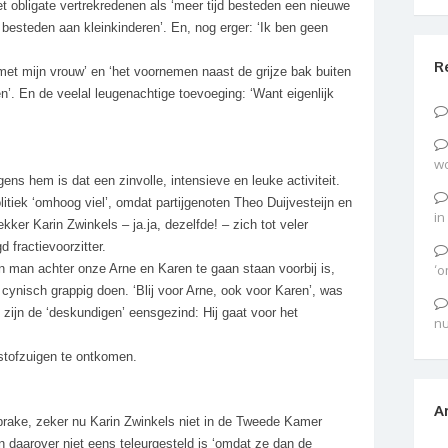
 obligate vertrekredenen als ‘meer tijd besteden een nieuwe
g besteden aan kleinkinderen’. En, nog erger: ‘Ik ben geen
R
n met mijn vrouw’ en ‘het voornemen naast de grijze bak buiten
n’. En de veelal leugenachtige toevoeging: ‘Want eigenlijk
wo
lgens hem is dat een zinvolle, intensieve en leuke activiteit.
olitiek ‘omhoog viel’, omdat partijgenoten Theo Duijvesteijn en
in
rekker
Karin Zwinkels – ja.ja, dezelfde! – zich tot veler
 fractievoorzitter.
n man achter onze Arne en Karen te gaan staan voorbij is,
‘o
cynisch grappig doen. ‘Blij voor Arne, ook voor Karen’, was
zijn de ‘deskundigen’ eensgezind: Hij gaat voor het
nu
tofzuigen te ontkomen.
A
prake, zeker nu Karin Zwinkels niet in de Tweede Kamer
n daarover niet eens teleurgesteld is ‘omdat ze dan de