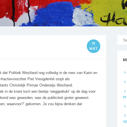
18
MRT
M
dat Politiek Westland nog volledig in de roes van Karin en
ractievoorzitter Piet Vreugdenhil stopt als
stants Christelijk Primair Onderwijs Westland.
k in de krant toch een beetje ‘weggedrukt’ op de dag voor
t
kend was geworden, was de publiciteit groter geweest.
heen, waarvoor?’ gekomen. Je zou bijna denken dat
o