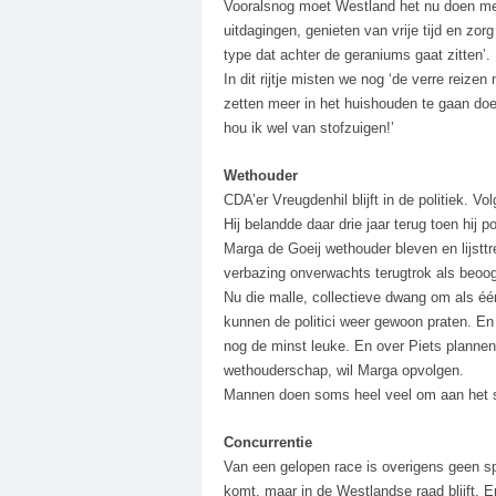
Vooralsnog moet Westland het nu doen met
uitdagingen, genieten van vrije tijd en zor
type dat achter de geraniums gaat zitten’.
In dit rijtje misten we nog ‘de verre reize
zetten meer in het huishouden te gaan doe
hou ik wel van stofzuigen!’
Wethouder
CDA’er Vreugdenhil blijft in de politiek. Vo
Hij belandde daar drie jaar terug toen hij p
Marga de Goeij wethouder bleven en lijstt
verbazing onverwachts terugtrok als beoogd
Nu die malle, collectieve dwang om als éé
kunnen de politici weer gewoon praten. En 
nog de minst leuke. En over Piets plannen 
wethouderschap, wil Marga opvolgen.
Mannen doen soms heel veel om aan het s
Concurrentie
Van een gelopen race is overigens geen s
komt, maar in de Westlandse raad blijft. E