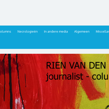
urnalist, columnist
columns
Necrologieën
In andere media
Algemeen
Miscell