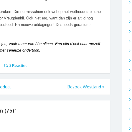
geroken. Die nu misschien ook wel op het wethouderspluche
r Vreugdenhil. Ook niet erg, want dan zijn er altijd nog
 besteed. En nieuwe uitdagingen! Desnoods geraniums
npjes, vaak maar van één alinea. Een clin d’oeil naar mezelf
met serieuze ondertoon.
3 Reacties
roduct
Bezoek Westland
»
en (75)
”