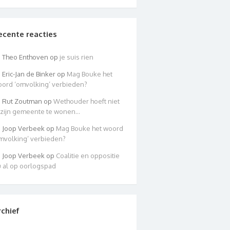
ecente reacties
Theo Enthoven
op
je suis rien
Eric-Jan de Binker
op
Mag Bouke het
ord ‘omvolking’ verbieden?
Rut Zoutman
op
Wethouder hoeft niet
 zijn gemeente te wonen…
Joop Verbeek
op
Mag Bouke het woord
mvolking’ verbieden?
Joop Verbeek
op
Coalitie en oppositie
 al op oorlogspad
rchief