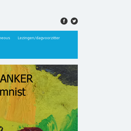
aneous
Lezingen/dagvoorzitter