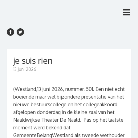
Rien van den Anker
Rien van den Anker Journalist, columnist
Journalist, columnist
je suis rien
13 juni 2026
(Westland,13 juni 2026, nummer. 501. Een niet echt
boeiende maar wel bijzondere presentatie van het
nieuwe bestuurscollege en het collegeakkoord
afgelopen donderdag in de kleine zaal van het
Naaldwijkse Theater De Naald. Pas op het laatste
moment werd bekend dat
GemeenteBelangWestland als tweede wethouder