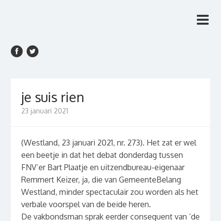
Rien van den Anker
Rien van den Anker Journalist, columnist
Journalist, columnist
je suis rien
23 januari 2021
(Westland, 23 januari 2021, nr. 273). Het zat er wel
een beetje in dat het debat donderdag tussen
FNV’er Bart Plaatje en uitzendbureau-eigenaar
Remmert Keizer, ja, die van GemeenteBelang
Westland, minder spectaculair zou worden als het
verbale voorspel van de beide heren.
De vakbondsman sprak eerder consequent van ‘de