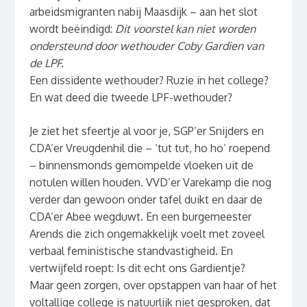
arbeidsmigranten nabij Maasdijk – aan het slot
wordt beëindigd:
Dit voorstel kan niet worden
ondersteund door wethouder Coby Gardien van
de LPF.
Een dissidente wethouder? Ruzie in het college?
En wat deed die tweede LPF-wethouder?
Je ziet het sfeertje al voor je, SGP’er Snijders en
CDA’er Vreugdenhil die – ‘tut tut, ho ho’ roepend
– binnensmonds gemompelde vloeken uit de
notulen willen houden. VVD’er Varekamp die nog
verder dan gewoon onder tafel duikt en daar de
CDA’er Abee wegduwt. En een burgemeester
Arends die zich ongemakkelijk voelt met zoveel
verbaal feministische standvastigheid. En
vertwijfeld roept: Is dit echt ons Gardientje?
Maar geen zorgen, over opstappen van haar of het
voltallige college is natuurlijk niet gesproken, dat