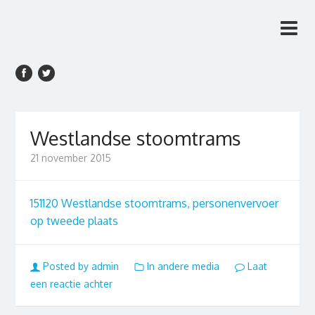
Rien van den Anker
Rien van den Anker Journalist, columnist
Journalist, columnist
Westlandse stoomtrams
21 november 2015
151120 Westlandse stoomtrams, personenvervoer
op tweede plaats
Posted by admin
In andere media
Laat
een reactie achter