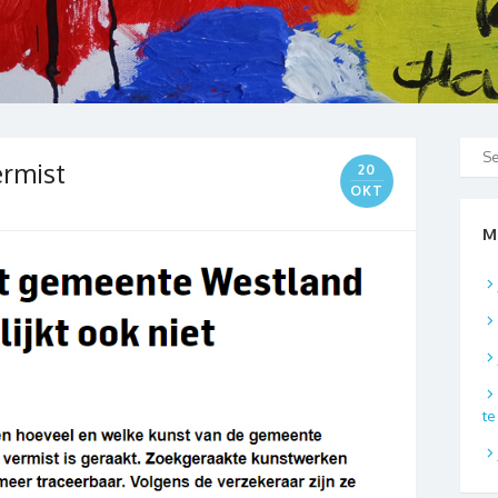
ermist
20
OKT
M
t