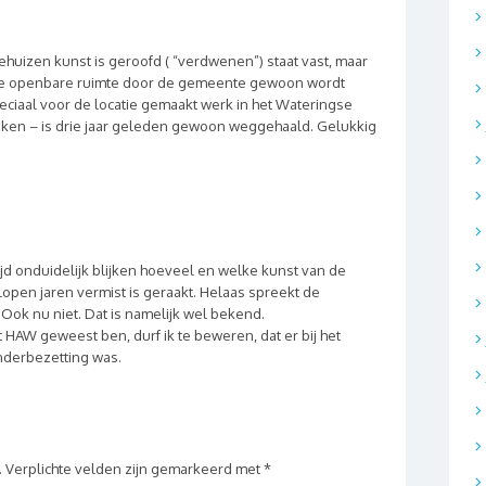
huizen kunst is geroofd ( “verdwenen”) staat vast, maar
n de openbare ruimte door de gemeente gewoon wordt
peciaal voor de locatie gemaakt werk in het Wateringse
nken – is drie jaar geleden gewoon weggehaald. Gelukkig
jd onduidelijk blijken hoeveel en welke kunst van de
open jaren vermist is geraakt. Helaas spreekt de
 Ook nu niet. Dat is namelijk wel bekend.
het HAW geweest ben, durf ik te beweren, dat er bij het
nderbezetting was.
.
Verplichte velden zijn gemarkeerd met
*