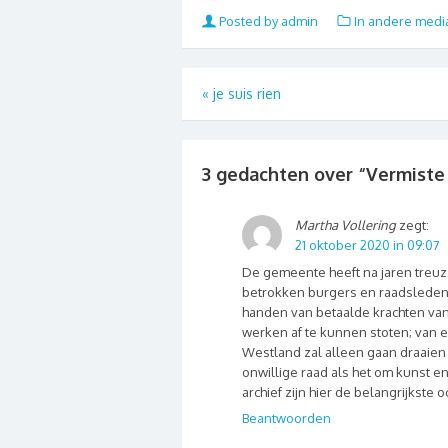
Posted by admin
In andere medi
«
je suis rien
3 gedachten over “
Vermiste 
Martha Vollering
zegt:
21 oktober 2020 in 09:07
De gemeente heeft na jaren treu
betrokken burgers en raadsleden d
handen van betaalde krachten van
werken af te kunnen stoten; van 
Westland zal alleen gaan draaien 
onwillige raad als het om kunst e
archief zijn hier de belangrijkste 
Beantwoorden