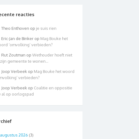
ecente reacties
Theo Enthoven
op
je suis rien
Eric-Jan de Binker
op
Mag Bouke het
ord ‘omvolking’ verbieden?
Rut Zoutman
op
Wethouder hoeft niet
 zijn gemeente te wonen…
Joop Verbeek
op
Mag Bouke het woord
mvolking’ verbieden?
Joop Verbeek
op
Coalitie en oppositie
 al op oorlogspad
rchief
augustus 2026
(3)