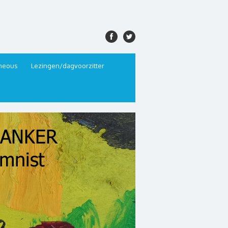
aneous
Lezingen/dagvoorzitter