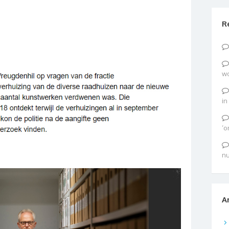
R
wo
in
‘o
nu
A