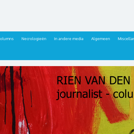
urnalist, columnist
columns
Necrologieën
In andere media
Algemeen
Miscell