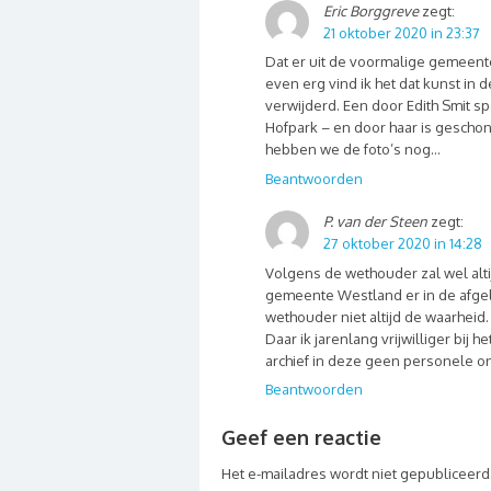
Eric Borggreve
zegt:
21 oktober 2020 in 23:37
Dat er uit de voormalige gemeente
even erg vind ik het dat kunst i
verwijderd. Een door Edith Smit s
Hofpark – en door haar is gescho
hebben we de foto’s nog…
Beantwoorden
P. van der Steen
zegt:
27 oktober 2020 in 14:28
Volgens de wethouder zal wel alti
gemeente Westland er in de afgel
wethouder niet altijd de waarheid.
Daar ik jarenlang vrijwilliger bij 
archief in deze geen personele o
Beantwoorden
Geef een reactie
Het e-mailadres wordt niet gepubliceerd