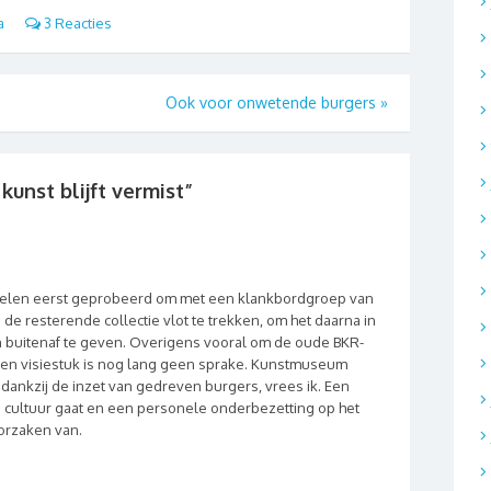
a
3 Reacties
Ook voor onwetende burgers
»
kunst blijft vermist
”
zelen eerst geprobeerd om met een klankbordgroep van
e resterende collectie vlot te trekken, om het daarna in
 buitenaf te geven. Overigens vooral om de oude BKR-
een visiestuk is nog lang geen sprake. Kunstmuseum
dankzij de inzet van gedreven burgers, vrees ik. Een
n cultuur gaat en een personele onderbezetting op het
oorzaken van.