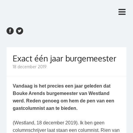
Rien van den Anker
Rien van den Anker Journalist, columnist
Journalist, columnist
Exact één jaar burgemeester
18 december 2019
Vandaag is het precies een jaar geleden dat
Bouke Arends burgemeester van Westland
werd. Reden genoeg om hem de pen van een
gastcolumnist aan te bieden.
(Westland, 18 december 2019). Ik ben geen
columnschrijver laat staan een columnist. Rien van