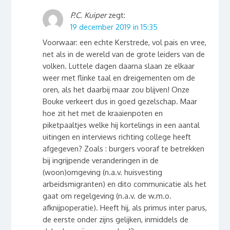
P.C. Kuiper
zegt:
19 december 2019 in 15:35
Voorwaar: een echte Kerstrede, vol pais en vree,
net als in de wereld van de grote leiders van de
volken. Luttele dagen daarna slaan ze elkaar
weer met flinke taal en dreigementen om de
oren, als het daarbij maar zou blijven! Onze
Bouke verkeert dus in goed gezelschap. Maar
hoe zit het met de kraaienpoten en
piketpaaltjes welke hij kortelings in een aantal
uitingen en interviews richting college heeft
afgegeven? Zoals : burgers vooraf te betrekken
bij ingrijpende veranderingen in de
(woon)omgeving (n.a.v. huisvesting
arbeidsmigranten) en dito communicatie als het
gaat om regelgeving (n.a.v. de w.m.o.
afknijpoperatie). Heeft hij, als primus inter parus,
de eerste onder zijns gelijken, inmiddels de