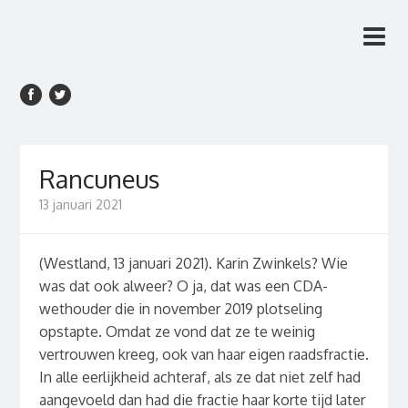
Rien van den Anker
Rien van den Anker Journalist, columnist
Journalist, columnist
Rancuneus
13 januari 2021
(Westland, 13 januari 2021). Karin Zwinkels? Wie
was dat ook alweer? O ja, dat was een CDA-
wethouder die in november 2019 plotseling
opstapte. Omdat ze vond dat ze te weinig
vertrouwen kreeg, ook van haar eigen raadsfractie.
In alle eerlijkheid achteraf, als ze dat niet zelf had
aangevoeld dan had die fractie haar korte tijd later