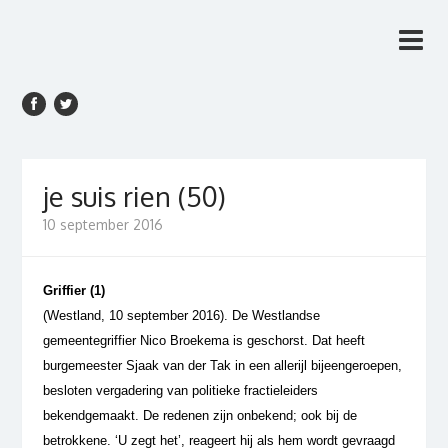
Rien van den Anker
Rien van den Anker Journalist, columnist
Journalist, columnist
je suis rien (50)
10 september 2016
Griffier (1)
(Westland, 10 september 2016). De Westlandse
gemeentegriffier Nico Broekema is geschorst. Dat heeft
burgemeester Sjaak van der Tak in een allerijl bijeengeroepen,
besloten vergadering van politieke fractieleiders
bekendgemaakt. De redenen zijn onbekend; ook bij de
betrokkene. ‘U zegt het’, reageert hij als hem wordt gevraagd