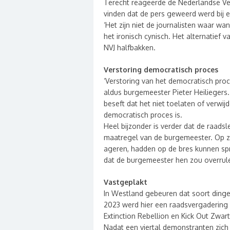
Terecht reageerde de Nederlandse Vere
vinden dat de pers geweerd werd bij
‘Het zijn niet de journalisten waar w
het ironisch cynisch. Het alternatief
NVJ halfbakken.
Verstoring democratisch proces
‘Verstoring van het democratisch proc
aldus burgemeester Pieter Heiliegers. 
beseft dat het niet toelaten of verwi
democratisch proces is.
Heel bijzonder is verder dat de raa
maatregel van de burgemeester. Op z
ageren, hadden op de bres kunnen spr
dat de burgemeester hen zou overrul
Vastgeplakt
In Westland gebeuren dat soort dinge
2023 werd hier een raadsvergadering
Extinction Rebellion en Kick Out Zwart
Nadat een viertal demonstranten zich 