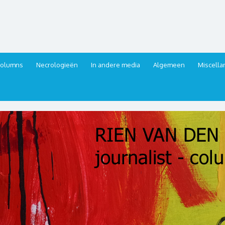
urnalist, columnist
columns
Necrologieën
In andere media
Algemeen
Miscell