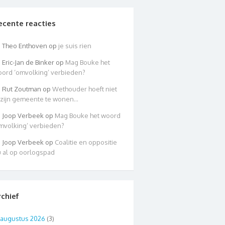
ecente reacties
Theo Enthoven
op
je suis rien
Eric-Jan de Binker
op
Mag Bouke het
ord ‘omvolking’ verbieden?
Rut Zoutman
op
Wethouder hoeft niet
 zijn gemeente te wonen…
Joop Verbeek
op
Mag Bouke het woord
mvolking’ verbieden?
Joop Verbeek
op
Coalitie en oppositie
 al op oorlogspad
rchief
augustus 2026
(3)