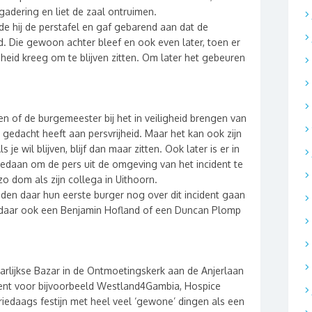
adering en liet de zaal ontruimen.
rde hij de perstafel en gaf gebarend aan dat de
d. Die gewoon achter bleef en ook even later, toen er
eid kreeg om te blijven zitten. Om later het gebeuren
den of de burgemeester bij het in veiligheid brengen van
gedacht heeft aan persvrijheid. Maar het kan ook zijn
e wil blijven, blijf dan maar zitten. Ook later is er in
edaan om de pers uit de omgeving van het incident te
zo dom als zijn collega in Uithoorn.
en daar hun eerste burger nog over dit incident gaan
e daar ook een Benjamin Hofland of een Duncan Plomp
arlijkse Bazar in de Ontmoetingskerk aan de Anjerlaan
ent voor bijvoorbeeld Westland4Gambia, Hospice
iedaags festijn met heel veel ‘gewone’ dingen als een