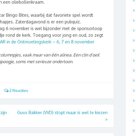
n een oliebollenkraam.
zar Bingo Bites, waarbij dat favoriete spel wordt
 hapjes. Zaterdagavond is er een pubquiz.
ag 6 november is wel bijzonder met de sponsorloop
ndje rond de kerk. Toegang voor jong en oud, zo zegt
AR in de Ontmoetingskerk – 6, 7 en 8 november
e columnpjes, vaak maar van één alinea. Een clin d’oeil
ipoogje, soms met serieuze ondertoon.
2 Reacties
zijn
Guus Bakker (VVD) stopt maar is wel te kiezen
»