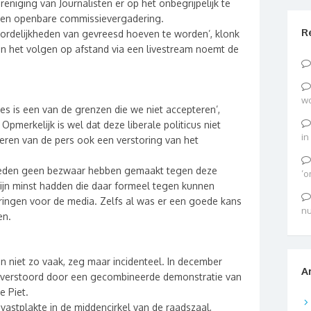
niging van Journalisten er op het onbegrijpelijk te
 een openbare commissievergadering.
R
anordelijkheden van gevreesd hoeven te worden’, klonk
 van het volgen op afstand via een livestream noemt de
wo
es is een van de grenzen die we niet accepteren’,
Opmerkelijk is wel dat deze liberale politicus niet
in
jderen van de pers ook een verstoring van het
dsleden geen bezwaar hebben gemaakt tegen deze
‘o
ijn minst hadden die daar formeel tegen kunnen
ingen voor de media. Zelfs al was er een goede kans
nu
en.
n niet zo vaak, zeg maar incidenteel. In december
A
 verstoord door een gecombineerde demonstratie van
e Piet.
vastplakte in de middencirkel van de raadszaal,