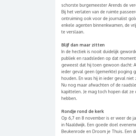
schorste burgemeester Arends de verg
Bij het verlaten van de ruimte passee
ontruiming ook voor de journalist gol
enkele agenten binnenkwamen, de vrijh
te verslaan.
Blijf dan maar zitten
In de hectiek is nooit duidelijk gewor
publiek en raadsleden op dat moment 
geweest dat hij toen gewoon dacht: Als j
ieder geval geen (gemerkte) poging g
houden. En was hij in ieder geval niet 
Nu nog maar afwachten of de raadsled
kapittelen. Je mag toch hopen dat z
hebben.
Rondje rond de kerk
Op 6,7 en 8 november is er weer de ja
in Naaldwijk. Een goede doel evenem
Beukenrode en Droom je Thuis. Een dr