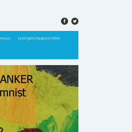
aneous
Lezingen/dagvoorzitter