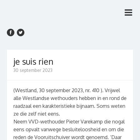
Rien van den Anker
Rien van den Anker Journalist, columnist
Journalist, columnist
je suis rien
30 september 2023
(Westland, 30 september 2023, nr. 410 ). Vrijwel
alle Westlandse wethouders hebben in en rond de
raadzaal een karakteristieke bijnaam. Soms weten
ze die zelf niet eens.
Neem VVD-wethouder Pieter Varekamp die nogal
eens opvalt vanwege besluiteloosheid en om die
reden de Vooruitschuiver wordt genoemd. ‘Daar