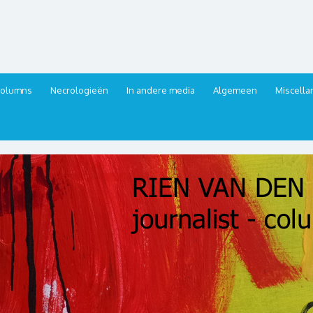
urnalist, columnist
columns
Necrologieën
In andere media
Algemeen
Miscell