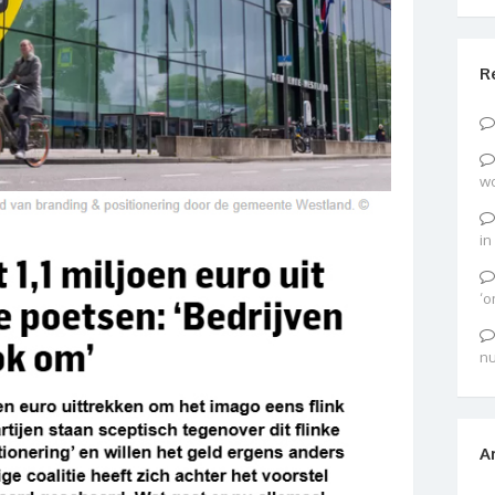
R
wo
in
‘o
nu
A