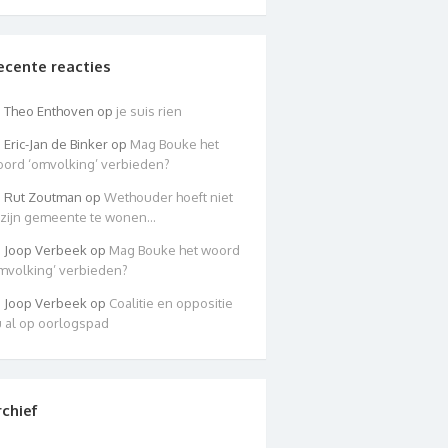
ecente reacties
Theo Enthoven
op
je suis rien
Eric-Jan de Binker
op
Mag Bouke het
ord ‘omvolking’ verbieden?
Rut Zoutman
op
Wethouder hoeft niet
 zijn gemeente te wonen…
Joop Verbeek
op
Mag Bouke het woord
mvolking’ verbieden?
Joop Verbeek
op
Coalitie en oppositie
 al op oorlogspad
rchief