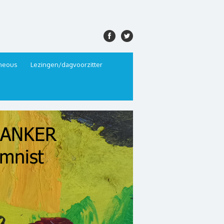
aneous
Lezingen/dagvoorzitter