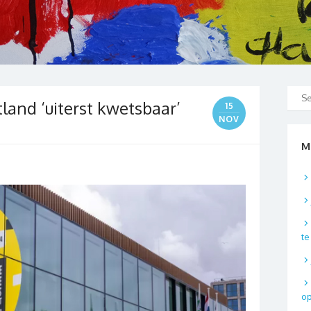
land ‘uiterst kwetsbaar’
15
NOV
M
t
o