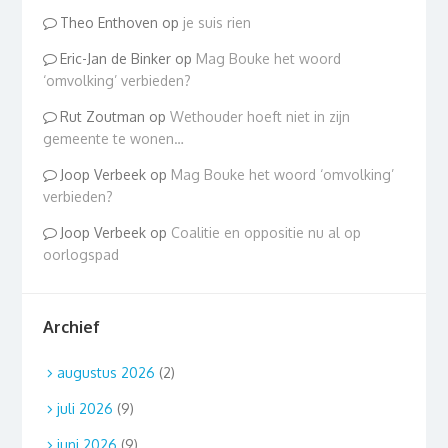
Theo Enthoven
op
je suis rien
Eric-Jan de Binker
op
Mag Bouke het woord
‘omvolking’ verbieden?
Rut Zoutman
op
Wethouder hoeft niet in zijn
gemeente te wonen…
Joop Verbeek
op
Mag Bouke het woord ‘omvolking’
verbieden?
Joop Verbeek
op
Coalitie en oppositie nu al op
oorlogspad
Archief
augustus 2026
(2)
juli 2026
(9)
juni 2026
(9)