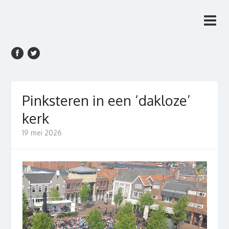
Rien van den Anker
Rien van den Anker Journalist, columnist
Journalist, columnist
Pinksteren in een ‘dakloze’
kerk
19 mei 2026