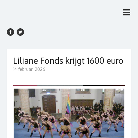
Rien van den Anker
Rien van den Anker Journalist, columnist
Journalist, columnist
Liliane Fonds krijgt 1600 euro
14 februari 2026