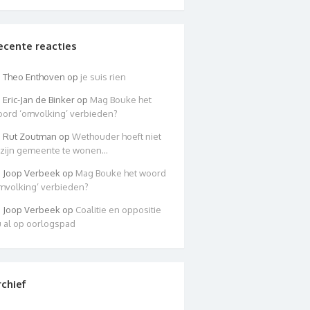
ecente reacties
Theo Enthoven
op
je suis rien
Eric-Jan de Binker
op
Mag Bouke het
ord ‘omvolking’ verbieden?
Rut Zoutman
op
Wethouder hoeft niet
 zijn gemeente te wonen…
Joop Verbeek
op
Mag Bouke het woord
mvolking’ verbieden?
Joop Verbeek
op
Coalitie en oppositie
 al op oorlogspad
rchief