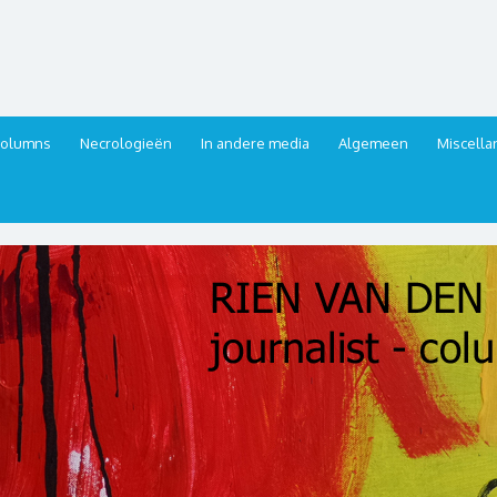
urnalist, columnist
columns
Necrologieën
In andere media
Algemeen
Miscell