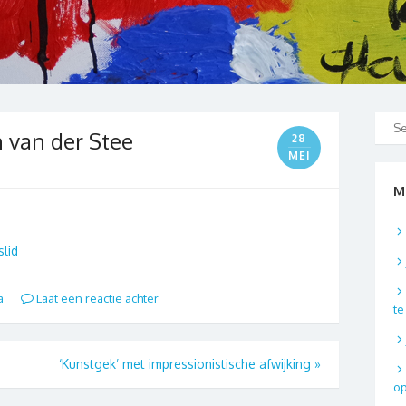
n van der Stee
28
MEI
M
lid
a
Laat een reactie achter
t
‘Kunstgek’ met impressionistische afwijking
»
o