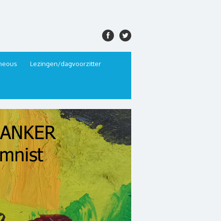
aneous
Lezingen/dagvoorzitter