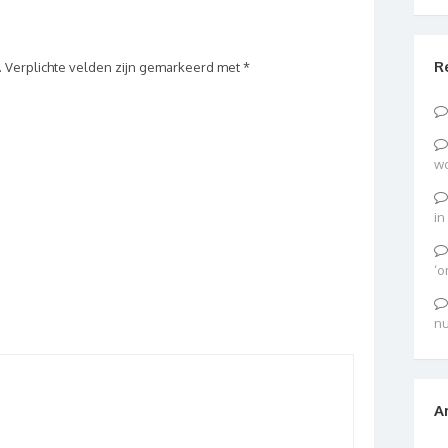
R
.
Verplichte velden zijn gemarkeerd met
*
wo
in
‘o
nu
A