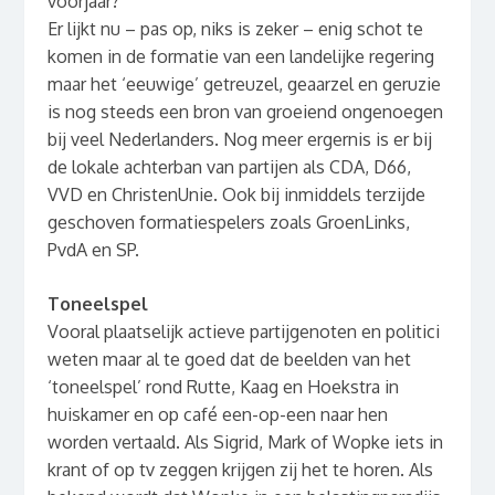
voorjaar?
Er lijkt nu – pas op, niks is zeker – enig schot te
komen in de formatie van een landelijke regering
maar het ‘eeuwige’ getreuzel, geaarzel en geruzie
is nog steeds een bron van groeiend ongenoegen
bij veel Nederlanders. Nog meer ergernis is er bij
de lokale achterban van partijen als CDA, D66,
VVD en ChristenUnie. Ook bij inmiddels terzijde
geschoven formatiespelers zoals GroenLinks,
PvdA en SP.
Toneelspel
Vooral plaatselijk actieve partijgenoten en politici
weten maar al te goed dat de beelden van het
‘toneelspel’ rond Rutte, Kaag en Hoekstra in
huiskamer en op café een-op-een naar hen
worden vertaald. Als Sigrid, Mark of Wopke iets in
krant of op tv zeggen krijgen zij het te horen. Als