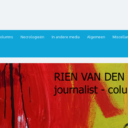
urnalist, columnist
columns
Necrologieën
In andere media
Algemeen
Miscell