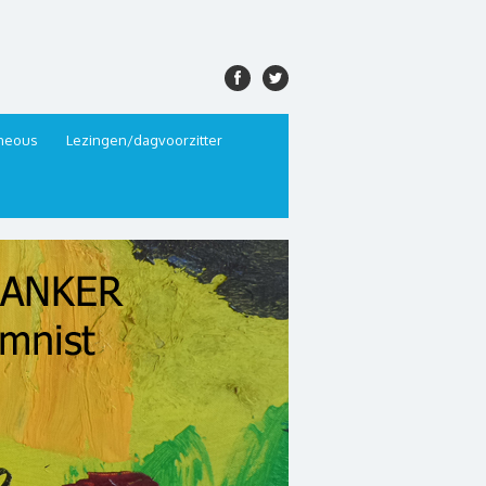
aneous
Lezingen/dagvoorzitter