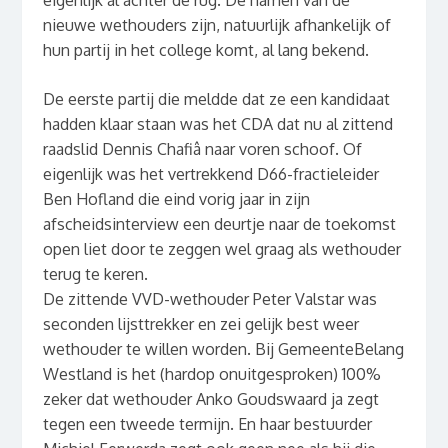
eigenlijk al achter de rug. De namen van de
nieuwe wethouders zijn, natuurlijk afhankelijk of
hun partij in het college komt, al lang bekend.
De eerste partij die meldde dat ze een kandidaat
hadden klaar staan was het CDA dat nu al zittend
raadslid Dennis Chafiâ naar voren schoof. Of
eigenlijk was het vertrekkend D66-fractieleider
Ben Hofland die eind vorig jaar in zijn
afscheidsinterview een deurtje naar de toekomst
open liet door te zeggen wel graag als wethouder
terug te keren.
De zittende VVD-wethouder Peter Valstar was
seconden lijsttrekker en zei gelijk best weer
wethouder te willen worden. Bij GemeenteBelang
Westland is het (hardop onuitgesproken) 100%
zeker dat wethouder Anko Goudswaard ja zegt
tegen een tweede termijn. En haar bestuurder