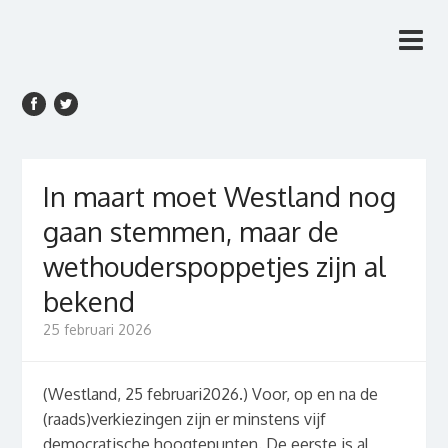
Rien van den Anker
Rien van den Anker Journalist, columnist
Journalist, columnist
In maart moet Westland nog
gaan stemmen, maar de
wethouderspoppetjes zijn al
bekend
25 februari 2026
(Westland, 25 februari2026.) Voor, op en na de
(raads)verkiezingen zijn er minstens vijf
democratische hoogtepunten. De eerste is al