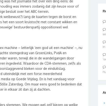
g was het journaille het over één ding eens: de
rhouding was immers zodanig dat zijn keuze voor of
R
ge besluit over het ABC-terrein.
iek welbewust?) lang de kaarten tegen de borst en
 het een soort kruistocht met constant wikken en
euwige’ bestuurderspartij oppositioneel wel
wo
in
x machine – letterlijk ‘een god uit een machine’ –, nu
wachte stemgedrag van GroenLinks, PvdA en
ander waren, terwijl die in de wandelgangen door
‘o
waren ingedeeld. Waardoor de CDA-stemmen, zelfs als
oorslaggevend bleken voor de einduitslag.
nu
rd uiteindelijk met een forse meerderheid
media op Goede Vrijdag. En is het vandaag voor
e Stille Zaterdag. Om maar eens goed te bedenken dat
 in elkaar zit dan zij al dachten.
A
ders stemmen. We mogen wel zelf kiezen op welke