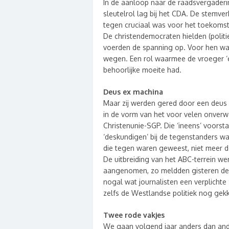
In de aanloop naar de raadsvergaderin
sleutelrol lag bij het CDA. De stemve
tegen cruciaal was voor het toekomsti
De christendemocraten hielden (polit
voerden de spanning op. Voor hen was
wegen. Een rol waarmee de vroeger ‘e
behoorlijke moeite had.
Deus ex machina
Maar zij werden gered door een deus e
in de vorm van het voor velen onver
Christenunie-SGP. Die ‘ineens’ voorst
‘deskundigen’ bij de tegenstanders 
die tegen waren geweest, niet meer d
De uitbreiding van het ABC-terrein we
aangenomen, zo meldden gisteren de 
nogal wat journalisten een verplicht
zelfs de Westlandse politiek nog gekker
Twee rode vakjes
We gaan volgend jaar anders dan an