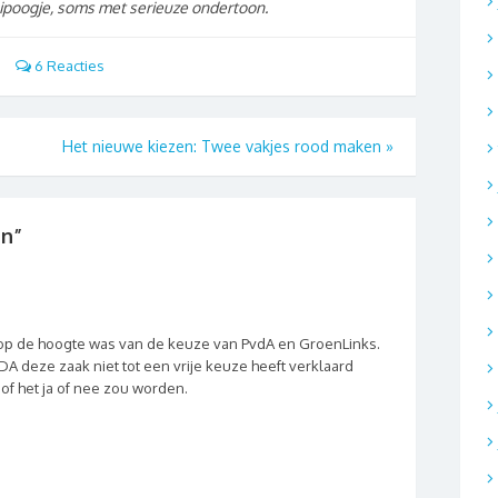
ipoogje, soms met serieuze ondertoon.
6 Reacties
Het nieuwe kiezen: Twee vakjes rood maken
»
en
”
l op de hoogte was van de keuze van PvdA en GroenLinks.
A deze zaak niet tot een vrije keuze heeft verklaard
 of het ja of nee zou worden.