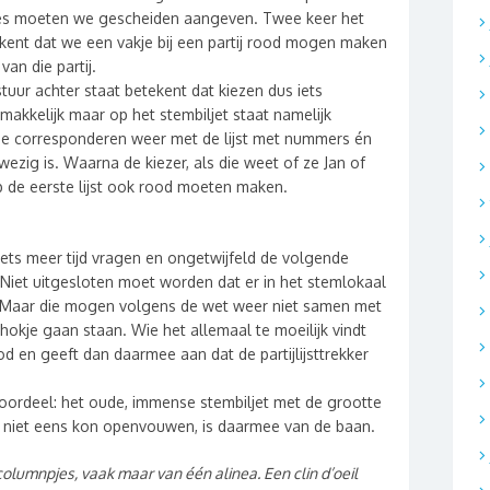
uzes moeten we gescheiden aangeven. Twee keer het
kent dat we een vakje bij een partij rood mogen maken
an die partij.
uur achter staat betekent dat kiezen dus iets
gemakkelijk maar op het stembiljet staat namelijk
ie corresponderen weer met de lijst met nummers én
ezig is. Waarna de kiezer, als die weet of ze Jan of
p de eerste lijst ook rood moeten maken.
ets meer tijd vragen en ongetwijfeld de volgende
! Niet uitgesloten moet worden dat er in het stemlokaal
n. Maar die mogen volgens de wet weer niet samen met
okje gaan staan. Wie het allemaal te moeilijk vindt
en geeft dan daarmee aan dat de partijlijsttrekker
oordeel: het oude, immense stembiljet met de grootte
kje niet eens kon openvouwen, is daarmee van de baan.
e columnpjes, vaak maar van één alinea. Een clin d’oeil