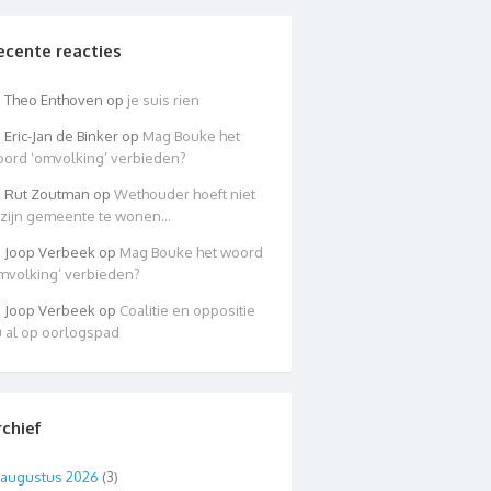
ecente reacties
Theo Enthoven
op
je suis rien
Eric-Jan de Binker
op
Mag Bouke het
ord ‘omvolking’ verbieden?
Rut Zoutman
op
Wethouder hoeft niet
 zijn gemeente te wonen…
Joop Verbeek
op
Mag Bouke het woord
mvolking’ verbieden?
Joop Verbeek
op
Coalitie en oppositie
 al op oorlogspad
rchief
augustus 2026
(3)