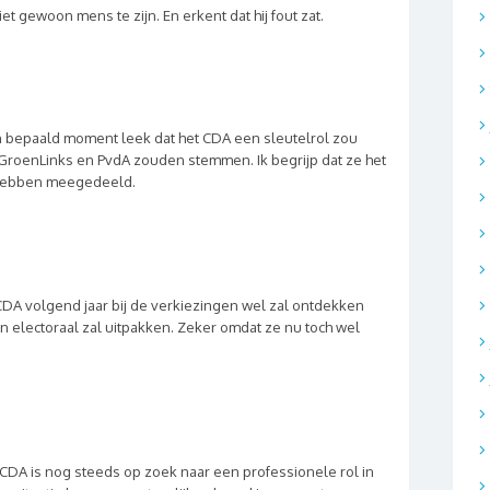
et gewoon mens te zijn. En erkent dat hij fout zat.
en bepaald moment leek dat het CDA een sleutelrol zou
 GroenLinks en PvdA zouden stemmen. Ik begrijp dat ze het
s hebben meegedeeld.
CDA volgend jaar bij de verkiezingen wel zal ontdekken
n electoraal zal uitpakken. Zeker omdat ze nu toch wel
t CDA is nog steeds op zoek naar een professionele rol in