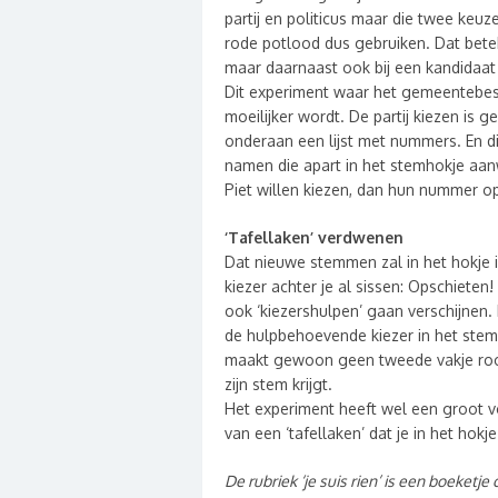
partij en politicus maar die twee ke
rode potlood dus gebruiken. Dat bete
maar daarnaast ook bij een kandidaat v
Dit experiment waar het gemeentebest
moeilijker wordt. De partij kiezen is 
onderaan een lijst met nummers. En d
namen die apart in het stemhokje aanw
Piet willen kiezen, dan hun nummer o
‘Tafellaken’ verdwenen
Dat nieuwe stemmen zal in het hokje i
kiezer achter je al sissen: Opschieten
ook ‘kiezershulpen’ gaan verschijne
de hulpbehoevende kiezer in het stemh
maakt gewoon geen tweede vakje rood 
zijn stem krijgt.
Het experiment heeft wel een groot v
van een ‘tafellaken’ dat je in het ho
De rubriek ‘je suis rien’ is een boeketj