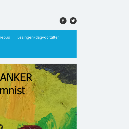
aneous
Lezingen/dagvoorzitter