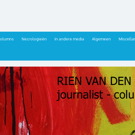
urnalist, columnist
columns
Necrologieën
In andere media
Algemeen
Miscell