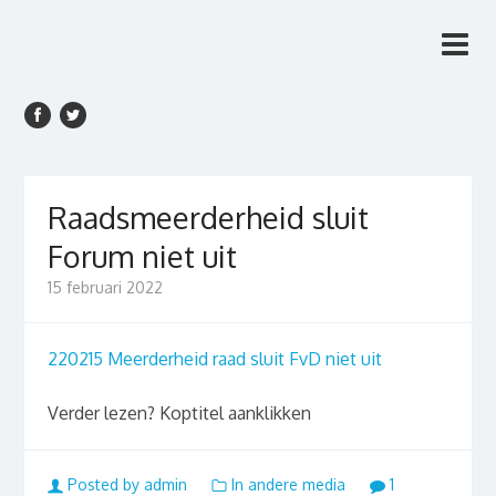
Rien van den Anker
Rien van den Anker Journalist, columnist
Journalist, columnist
Raadsmeerderheid sluit
Forum niet uit
15 februari 2022
220215 Meerderheid raad sluit FvD niet uit
Verder lezen? Koptitel aanklikken
Posted by admin
In andere media
1