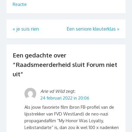
Reactie
«
je suis rien
Een seniore kleuterklas
»
Een gedachte over
“
Raadsmeerderheid sluit Forum niet
uit
”
Arie vd Wild
zegt:
24 februari 2022 in 20:06
Als jouw favoriete film (bron FB-profiel van de
lijsstrekker van FVD Westland) de neo-nazi
propagandafilm “My Honor Was Loyalty,
Leibstandarte” is, dan zou ik wel 100 x nadenken