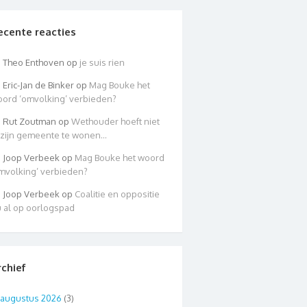
ecente reacties
Theo Enthoven
op
je suis rien
Eric-Jan de Binker
op
Mag Bouke het
ord ‘omvolking’ verbieden?
Rut Zoutman
op
Wethouder hoeft niet
 zijn gemeente te wonen…
Joop Verbeek
op
Mag Bouke het woord
mvolking’ verbieden?
Joop Verbeek
op
Coalitie en oppositie
 al op oorlogspad
rchief
augustus 2026
(3)