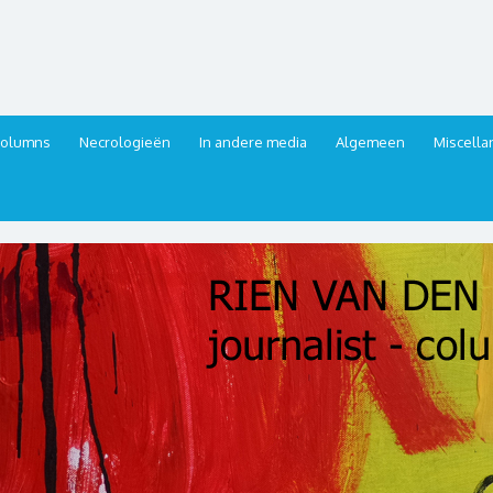
urnalist, columnist
columns
Necrologieën
In andere media
Algemeen
Miscell