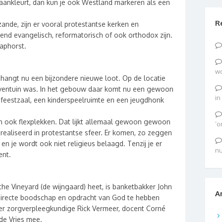
 aankleurt, dan kun je ook Westland markeren als een
R
ande, zijn er vooral protestantse kerken en
nd evangelisch, reformatorisch of ook orthodox zijn.
aphorst.
wo
 hangt nu een bijzondere nieuwe loot. Op de locatie
iventuin was. In het gebouw daar komt nu een gewoon
in
 feestzaal, een kinderspeelruimte en een jeugdhonk
en ook flexplekken. Dat lijkt allemaal gewoon gewoon
‘o
realiseerd in protestantse sfeer. Er komen, zo zeggen
en je wordt ook niet religieus belaagd. Tenzij je er
nu
ent.
 the Vineyard (de wijngaard) heet, is banketbakker John
A
directe boodschap en opdracht van God te hebben
r zorgverpleegkundige Rick Vermeer, docent Corné
de Vries mee.