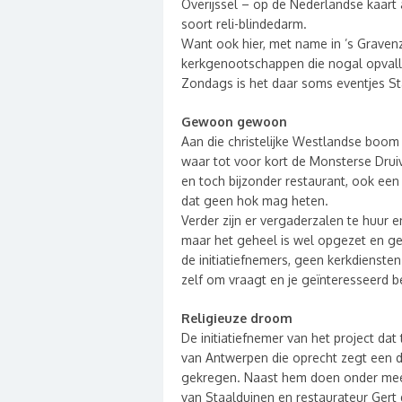
Overijssel – op de Nederlandse kaart
soort reli-blindedarm.
Want ook hier, met name in ’s Gravenz
kerkgenootschappen die nogal opvalle
Zondags is het daar soms eventjes St
Gewoon gewoon
Aan die christelijke Westlandse boom
waar tot voor kort de Monsterse Dru
en toch bijzonder restaurant, ook een
dat geen hok mag heten.
Verder zijn er vergaderzalen te huur 
maar het geheel is wel opgezet en ge
de initiatiefnemers, geen kerkdiensten 
zelf om vraagt en je geïnteresseerd b
Religieuze droom
De initiatiefnemer van het project dat
van Antwerpen die oprecht zegt een 
gekregen. Naast hem doen onder mee
van Staalduinen en restaurateur Gert 