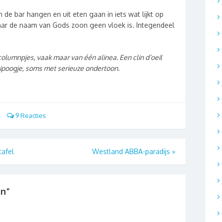
an de bar hangen en uit eten gaan in iets wat lijkt op
aar de naam van Gods zoon geen vloek is. Integendeel
e columnpjes, vaak maar van één alinea. Een clin d’oeil
ipoogje, soms met serieuze ondertoon.
9 Reacties
afel
Westland ABBA-paradijs
»
en
”