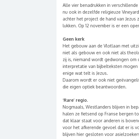
Alle vier benadrukken in verschillende 
nu ook in dezelfde religieuze Vineyard
achter het project de hand van Jezus z
lukken. Op 12 november is er een ope
Geen kerk
Het gebouw aan de Vlotlaan met uitzi
niet als gebouw en ook niet als theol
zij is, niemand wordt gedwongen om o
interpretatie van bijbelteksten mogen 
enige wat telt is Jezus.
Daarom wordt er ook niet geëvangelis
die eigen optiek beantwoorden.
‘Rare’ regio.
Nogmaals, Westlanders blijven in bep
halen ze fietsend op Franse bergen to
dat klaar staat voor anderen is bove
voor het afkerende gevoel dat er is 
blijven hier gesloten voor asielzoeke