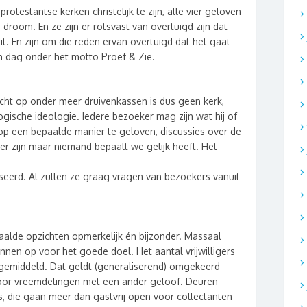
protestantse kerken christelijk te zijn, alle vier geloven
-droom. En ze zijn er rotsvast van overtuigd zijn dat
it. En zijn om die reden ervan overtuigd dat het gaat
n dag onder het motto Proef & Zie.
cht op onder meer druivenkassen is dus geen kerk,
ogische ideologie. Iedere bezoeker mag zijn wat hij of
p een bepaalde manier te geloven, discussies over de
er zijn maar niemand bepaalt we gelijk heeft. Het
eerd. Al zullen ze graag vragen van bezoekers vanuit
aalde opzichten opmerkelijk én bijzonder. Massaal
nnen op voor het goede doel. Het aantal vrijwilligers
ngemiddeld. Dat geldt (generaliserend) omgekeerd
voor vreemdelingen met een ander geloof. Deuren
rs, die gaan meer dan gastvrij open voor collectanten