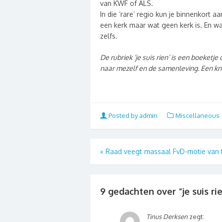
van KWF of ALS.
In die ‘rare’ regio kun je binnenkort a
een kerk maar wat geen kerk is. En w
zelfs.
De rubriek ‘je suis rien’ is een boeketj
naar mezelf en de samenleving. Een kn
Posted by admin
Miscellaneous
«
Raad veegt massaal FvD-motie van t
9 gedachten over “
je suis ri
Tinus Derksen
zegt: