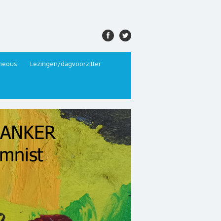
aneous
Lezingen/dagvoorzitter